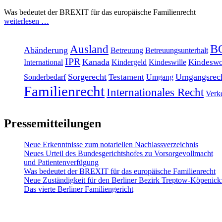
Was bedeutet der BREXIT für das europäische Familienrecht
weiterlesen …
Ausland
B
Abänderung
Betreuung
Betreuungsunterhalt
IPR
Kanada
Kindeswo
International
Kindergeld
Kindeswille
Sorgerecht
Umgangsrec
Testament
Sonderbedarf
Umgang
Familienrecht
Internationales Recht
Verk
Pressemitteilungen
Neue Erkenntnisse zum notariellen Nachlassverzeichnis
Neues Urteil des Bundesgerichtshofes zu Vorsorgevollmacht
und Patientenverfügung
Was bedeutet der BREXIT für das europäische Familienrecht
Neue Zuständigkeit für den Berliner Bezirk Treptow-Köpenick
Das vierte Berliner Familiengericht