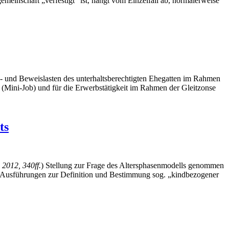
inschaft „verfestigt“ ist, hängt vom Einzelfall ab, normalerweise
gs- und Beweislasten des unterhaltsberechtigten Ehegatten im Rahmen
(Mini-Job) und für die Erwerbstätigkeit im Rahmen der Gleitzonse
ts
2012, 340ff.
) Stellung zur Frage des Altersphasenmodells genommen
ch Ausführungen zur Definition und Bestimmung sog. „kindbezogener