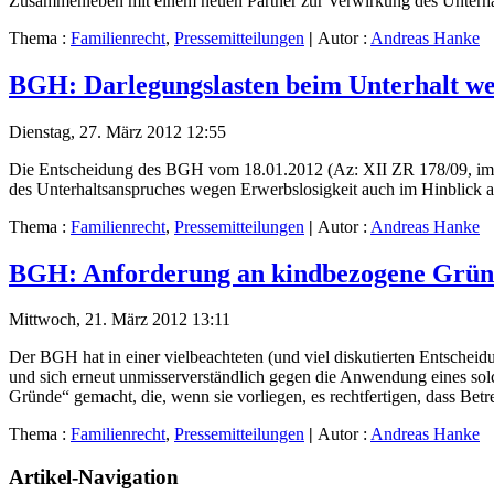
Zusammenleben mit einem neuen Partner zur Verwirkung des Unterhal
Thema :
Familienrecht
,
Pressemitteilungen
|
Autor :
Andreas Hanke
BGH: Darlegungslasten beim Unterhalt we
Dienstag, 27. März 2012 12:55
Die Entscheidung des BGH vom 18.01.2012 (Az: XII ZR 178/09, im
des Unterhaltsanspruches wegen Erwerbslosigkeit auch im Hinblick a
Thema :
Familienrecht
,
Pressemitteilungen
|
Autor :
Andreas Hanke
BGH: Anforderung an kindbezogene Gründ
Mittwoch, 21. März 2012 13:11
Der BGH hat in einer vielbeachteten (und viel diskutierten Entschei
und sich erneut unmisserverständlich gegen die Anwendung eines so
Gründe“ gemacht, die, wenn sie vorliegen, es rechtfertigen, dass Bet
Thema :
Familienrecht
,
Pressemitteilungen
|
Autor :
Andreas Hanke
Artikel-Navigation