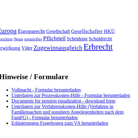
Europa
Europarecht
Gesellschafter
Gesellschaft
HKÜ
Pflichtteil
Scheidung
Schuldrecht
zeichnis
Notar
notarielles
Erbrecht
Zugewinnausgleich
rwirkung
Väter
Hinweise / Formulare
Vollmacht - Formular herunterladen
Unterlagen zur Prozesskosten-Hilfe - Formular herunterladen
Documents for pension equalization - download form
Unterlagen zur Verfahrenskosten-Hilfe (Verfahren in
Familiensachen und sonstigen Angelegenheiten nach dem
FamFG) - Formular herunterladen
Erläuterungen Fragebogen zum VA herunterladen