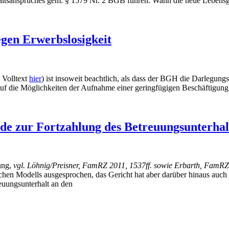
tsanspruches gem. § 1579 Nr. 2 BGB führen. Wann die neue Lebensgeme
gen Erwerbslosigkeit
 Volltext
hier
) ist insoweit beachtlich, als dass der BGH die Darlegun
uf die Möglichkeiten der Aufnahme einer geringfügigen Beschäftigung 
e zur Fortzahlung des Betreuungsunterhal
dung,
vgl. Löhnig/Preisner, FamRZ 2011, 1537ff. sowie Erbarth, FamRZ 
lchen Modells ausgesprochen, das Gericht hat aber darüber hinaus au
reuungsunterhalt an den