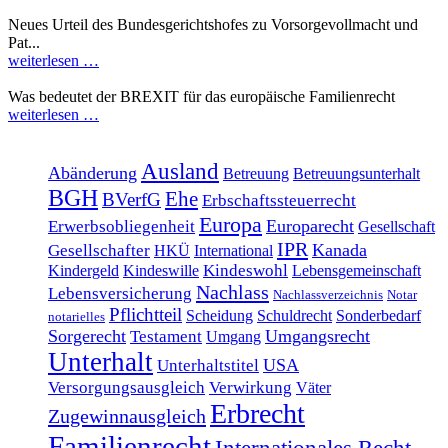
Neues Urteil des Bundesgerichtshofes zu Vorsorgevollmacht und
Pat...
weiterlesen …
Was bedeutet der BREXIT für das europäische Familienrecht
weiterlesen …
Ausland
Abänderung
Betreuung
Betreuungsunterhalt
BGH
Ehe
BVerfG
Erbschaftssteuerrecht
Europa
Europarecht
Erwerbsobliegenheit
Gesellschaft
IPR
Kanada
Gesellschafter
HKÜ
International
Kindeswohl
Kindergeld
Kindeswille
Lebensgemeinschaft
Nachlass
Lebensversicherung
Nachlassverzeichnis
Notar
Pflichtteil
Scheidung
Schuldrecht
Sonderbedarf
notarielles
Sorgerecht
Umgangsrecht
Testament
Umgang
Unterhalt
USA
Unterhaltstitel
Versorgungsausgleich
Verwirkung
Väter
Erbrecht
Zugewinnausgleich
Familienrecht