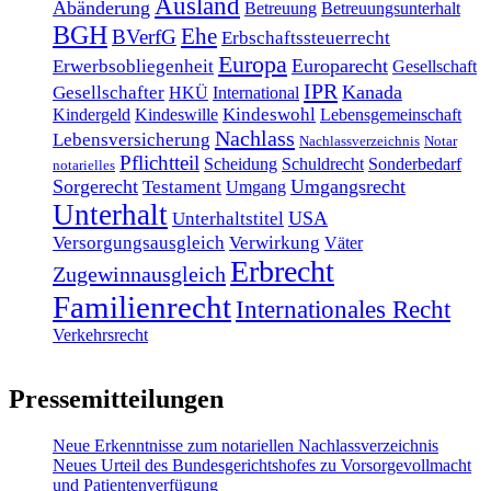
Ausland
Abänderung
Betreuung
Betreuungsunterhalt
BGH
Ehe
BVerfG
Erbschaftssteuerrecht
Europa
Europarecht
Erwerbsobliegenheit
Gesellschaft
IPR
Kanada
Gesellschafter
HKÜ
International
Kindeswohl
Kindergeld
Kindeswille
Lebensgemeinschaft
Nachlass
Lebensversicherung
Nachlassverzeichnis
Notar
Pflichtteil
Scheidung
Schuldrecht
Sonderbedarf
notarielles
Sorgerecht
Umgangsrecht
Testament
Umgang
Unterhalt
USA
Unterhaltstitel
Versorgungsausgleich
Verwirkung
Väter
Erbrecht
Zugewinnausgleich
Familienrecht
Internationales Recht
Verkehrsrecht
Pressemitteilungen
Neue Erkenntnisse zum notariellen Nachlassverzeichnis
Neues Urteil des Bundesgerichtshofes zu Vorsorgevollmacht
und Patientenverfügung