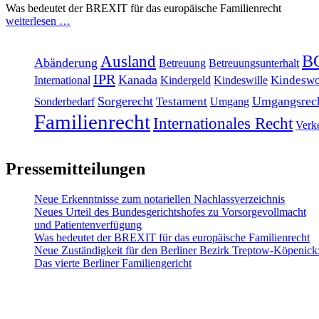
Was bedeutet der BREXIT für das europäische Familienrecht
weiterlesen …
Ausland
B
Abänderung
Betreuung
Betreuungsunterhalt
IPR
Kanada
Kindeswo
International
Kindergeld
Kindeswille
Sorgerecht
Umgangsrec
Testament
Sonderbedarf
Umgang
Familienrecht
Internationales Recht
Verk
Pressemitteilungen
Neue Erkenntnisse zum notariellen Nachlassverzeichnis
Neues Urteil des Bundesgerichtshofes zu Vorsorgevollmacht
und Patientenverfügung
Was bedeutet der BREXIT für das europäische Familienrecht
Neue Zuständigkeit für den Berliner Bezirk Treptow-Köpenick
Das vierte Berliner Familiengericht