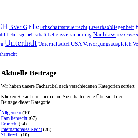
GH
Ehe
BVerfG
Erbschaftssteuerrecht
Erwerbsobliegenheit
Nachlass
hl
Lebensversicherung
Lebensgemeinschaft
Nachlassver
Unterhalt
ht
USA
Unterhaltstitel
Versorgungsausgleich
Ve
ehrsrecht
Aktuelle Beiträge
Wir haben unsere Fachartikel nach verschiedenen Kategorien sortiert.
Klicken Sie auf ein Thema und Sie erhalten eine Übersicht der
Beiträge dieser Kategorie.
:
Allgemein
(16)
Familienrecht
(67)
Erbrecht
(34)
Internationales Recht
(28)
Zivilrecht
(10)