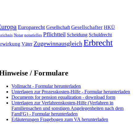
Europa
Europarecht
Gesellschafter
Gesellschaft
HKÜ
Pflichtteil
Scheidung
Schuldrecht
zeichnis
Notar
notarielles
Erbrecht
Zugewinnausgleich
rwirkung
Väter
Hinweise / Formulare
Vollmacht - Formular herunterladen
Unterlagen zur Prozesskosten-Hilfe - Formular herunterladen
Documents for pension equalization - download form
Unterlagen zur Verfahrenskosten-Hilfe (Verfahren in
Familiensachen und sonstigen Angelegenheiten nach dem
FamFG) - Formular herunterladen
Erläuterungen Fragebogen zum VA herunterladen