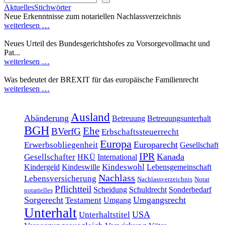
Aktuelles
Stichwörter
Neue Erkenntnisse zum notariellen Nachlassverzeichnis
weiterlesen …
Neues Urteil des Bundesgerichtshofes zu Vorsorgevollmacht und
Pat...
weiterlesen …
Was bedeutet der BREXIT für das europäische Familienrecht
weiterlesen …
Ausland
Abänderung
Betreuung
Betreuungsunterhalt
BGH
Ehe
BVerfG
Erbschaftssteuerrecht
Europa
Europarecht
Erwerbsobliegenheit
Gesellschaft
IPR
Kanada
Gesellschafter
HKÜ
International
Kindeswohl
Kindergeld
Kindeswille
Lebensgemeinschaft
Nachlass
Lebensversicherung
Nachlassverzeichnis
Notar
Pflichtteil
Scheidung
Schuldrecht
Sonderbedarf
notarielles
Sorgerecht
Umgangsrecht
Testament
Umgang
Unterhalt
USA
Unterhaltstitel