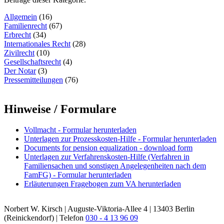
Allgemein
(16)
Familienrecht
(67)
Erbrecht
(34)
Internationales Recht
(28)
Zivilrecht
(10)
Gesellschaftsrecht
(4)
Der Notar
(3)
Pressemitteilungen
(76)
Hinweise / Formulare
Vollmacht - Formular herunterladen
Unterlagen zur Prozesskosten-Hilfe - Formular herunterladen
Documents for pension equalization - download form
Unterlagen zur Verfahrenskosten-Hilfe (Verfahren in
Familiensachen und sonstigen Angelegenheiten nach dem
FamFG) - Formular herunterladen
Erläuterungen Fragebogen zum VA herunterladen
Norbert W. Kirsch | Auguste-Viktoria-Allee 4 | 13403 Berlin
(Reinickendorf) | Telefon
030 - 4 13 96 09