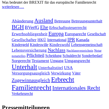
Was bedeutet der BREXIT für das europäische Familienrecht
weiterlesen …
Ausland
Abänderung
Betreuung
Betreuungsunterhalt
BGH
Ehe
BVerfG
Erbschaftssteuerrecht
Europa
Europarecht
Erwerbsobliegenheit
Gesellschaft
IPR
Kanada
Gesellschafter
HKÜ
International
Kindeswohl
Kindergeld
Kindeswille
Lebensgemeinschaft
Nachlass
Lebensversicherung
Nachlassverzeichnis
Notar
Pflichtteil
Scheidung
Schuldrecht
Sonderbedarf
notarielles
Sorgerecht
Umgangsrecht
Testament
Umgang
Unterhalt
USA
Unterhaltstitel
Versorgungsausgleich
Verwirkung
Väter
Erbrecht
Zugewinnausgleich
Familienrecht
Internationales Recht
Verkehrsrecht
Pressemitteilungen