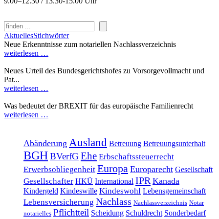
9.00–12.30 / 13.30-15.00 Uhr
Suchen
Aktuelles
Stichwörter
Neue Erkenntnisse zum notariellen Nachlassverzeichnis
weiterlesen …
Neues Urteil des Bundesgerichtshofes zu Vorsorgevollmacht und
Pat...
weiterlesen …
Was bedeutet der BREXIT für das europäische Familienrecht
weiterlesen …
Ausland
Abänderung
Betreuung
Betreuungsunterhalt
BGH
Ehe
BVerfG
Erbschaftssteuerrecht
Europa
Europarecht
Erwerbsobliegenheit
Gesellschaft
IPR
Kanada
Gesellschafter
HKÜ
International
Kindeswohl
Kindergeld
Kindeswille
Lebensgemeinschaft
Nachlass
Lebensversicherung
Nachlassverzeichnis
Notar
Pflichtteil
Scheidung
Schuldrecht
Sonderbedarf
notarielles