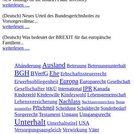
weiterlesen …
(Deutsch) Neues Urteil des Bundesgerichtshofes zu
Vorsorgevollmac...
weiterlesen …
(Deutsch) Was bedeutet der BREXIT für das europäische
Familienr...
weiterlesen …
Ausland
Abänderung
Betreuung
Betreuungsunterhalt
BGH
Ehe
BVerfG
Erbschaftssteuerrecht
Europa
Europarecht
Erwerbsobliegenheit
Gesellschaft
IPR
Kanada
Gesellschafter
HKÜ
International
Kindeswohl
Kindergeld
Kindeswille
Lebensgemeinschaft
Nachlass
Lebensversicherung
Nachlassverzeichnis
Notar
Pflichtteil
Scheidung
Schuldrecht
Sonderbedarf
notarielles
Sorgerecht
Umgangsrecht
Testament
Umgang
Unterhalt
USA
Unterhaltstitel
Versorgungsausgleich
Verwirkung
Väter