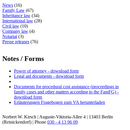
News
(16)
Family Law
(67)
Inheritance law
(34)
International law
(28)
Civil law
(10)
Company law
(4)
Notariat
(3)
Presse releases
(76)
Notes / Forms
Power of attorney - download form
Legal aid documents - download form
Documents for procedural cost assistance (proceedings in
family cases and other matters according to the FamFG) -
download form
Erläuterungen Fragebogen zum VA herunterladen
Norbert W. Kirsch | Auguste-Viktoria-Allee 4 | 13403 Berlin
(Reinickendorf) | Phone
030 - 4 13 96 09