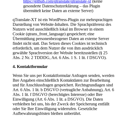
https://github.com/qtranslate/qtranslate-xt
(keine
gesonderte Datenschutzerklärung – das Plugin
übermittelt keine Daten an externe Server)
qTranslate-XT ist ein WordPress-Plugin zur mehrsprachigen
Darstellung von Website-Inhalten. Die Sprachpräferenz des
Nutzers wird ausschließlich lokal im Browser in einem
Cookie (qtrans_front_language) gespeichert; eine
Übermittlung personenbezogener Daten an externe Server
findet nicht statt. Das Setzen dieses Cookies ist technisch
erforderlich, um dem Nutzer die von ihm ausdrücklich
gewählte Sprachversion der Website bereitzustellen (§ 25
Abs. 2 Nr. 2 TDDDG, Art. 6 Abs. 1 S. 1 lit. f DSGVO).
4. Kontaktformular
Wenn Sie uns per Kontaktformular Anfragen senden, werden
Ihre Angaben einschließlich Kontaktdaten zur Bearbeitung
und für Anschlussfragen gespeichert. Rechtsgrundlagen sind
Art. 6 Abs. 1 lit. b DSGVO (vertragliche Anbahnung), Art. 6
Abs. 1 lit. f DSGVO (berechtigtes Interesse) oder Ihre
Einwilligung (Art. 6 Abs. 1 lit. a DSGVO). Die Daten
verbleiben bei uns, bis der Zweck der Speicherung entfällt
oder Sie Ihre Einwilligung widerrufen. Gesetzliche
Aufbewahrungsfristen bleiben unberührt.