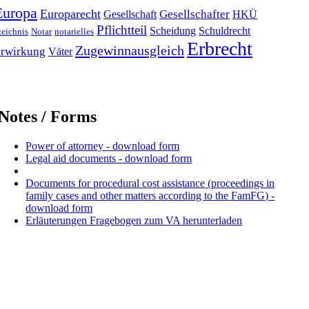
Europa
Europarecht
Gesellschafter
Gesellschaft
HKÜ
Pflichtteil
Scheidung
Schuldrecht
zeichnis
Notar
notarielles
Erbrecht
Zugewinnausgleich
rwirkung
Väter
Notes / Forms
Power of attorney - download form
Legal aid documents - download form
Documents for procedural cost assistance (proceedings in
family cases and other matters according to the FamFG) -
download form
Erläuterungen Fragebogen zum VA herunterladen