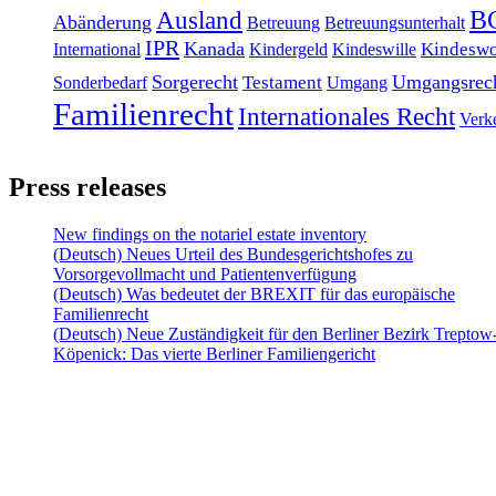
Ausland
B
Abänderung
Betreuung
Betreuungsunterhalt
IPR
Kanada
Kindeswo
International
Kindergeld
Kindeswille
Sorgerecht
Umgangsrec
Testament
Sonderbedarf
Umgang
Familienrecht
Internationales Recht
Verk
Press releases
New findings on the notariel estate inventory
(Deutsch) Neues Urteil des Bundesgerichtshofes zu
Vorsorgevollmacht und Patientenverfügung
(Deutsch) Was bedeutet der BREXIT für das europäische
Familienrecht
(Deutsch) Neue Zuständigkeit für den Berliner Bezirk Treptow
Köpenick: Das vierte Berliner Familiengericht