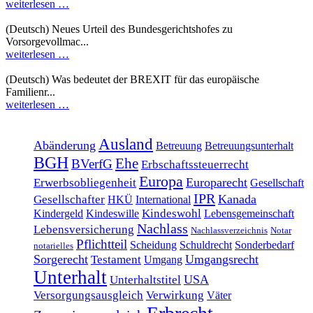
weiterlesen …
(Deutsch) Neues Urteil des Bundesgerichtshofes zu
Vorsorgevollmac...
weiterlesen …
(Deutsch) Was bedeutet der BREXIT für das europäische
Familienr...
weiterlesen …
Ausland
Abänderung
Betreuung
Betreuungsunterhalt
BGH
Ehe
BVerfG
Erbschaftssteuerrecht
Europa
Europarecht
Erwerbsobliegenheit
Gesellschaft
IPR
Kanada
Gesellschafter
HKÜ
International
Kindeswohl
Kindergeld
Kindeswille
Lebensgemeinschaft
Nachlass
Lebensversicherung
Nachlassverzeichnis
Notar
Pflichtteil
Scheidung
Schuldrecht
Sonderbedarf
notarielles
Sorgerecht
Umgangsrecht
Testament
Umgang
Unterhalt
USA
Unterhaltstitel
Versorgungsausgleich
Verwirkung
Väter