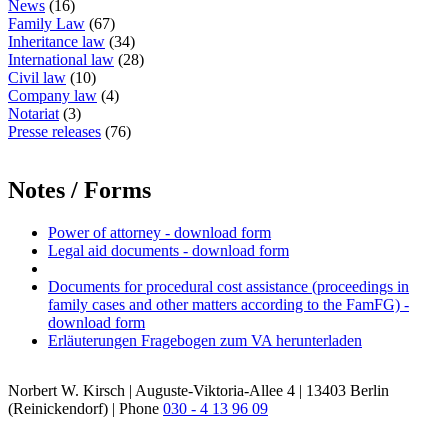
News
(16)
Family Law
(67)
Inheritance law
(34)
International law
(28)
Civil law
(10)
Company law
(4)
Notariat
(3)
Presse releases
(76)
Notes / Forms
Power of attorney - download form
Legal aid documents - download form
Documents for procedural cost assistance (proceedings in
family cases and other matters according to the FamFG) -
download form
Erläuterungen Fragebogen zum VA herunterladen
Norbert W. Kirsch | Auguste-Viktoria-Allee 4 | 13403 Berlin
(Reinickendorf) | Phone
030 - 4 13 96 09