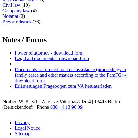
Civil law
(10)
Company law
(4)
Notariat
(3)
Presse releases
(76)
Notes / Forms
Power of attorney - download form
Legal aid documents - download form
Documents for procedural cost assistance (proceedings in
family cases and other matters according to the FamFG) -
download form
Erläuterungen Fragebogen zum VA herunterladen
Norbert W. Kirsch | Auguste-Viktoria-Allee 4 | 13403 Berlin
(Reinickendorf) | Phone
030 - 4 13 96 09
Privacy
Legal Notice
Sitemap