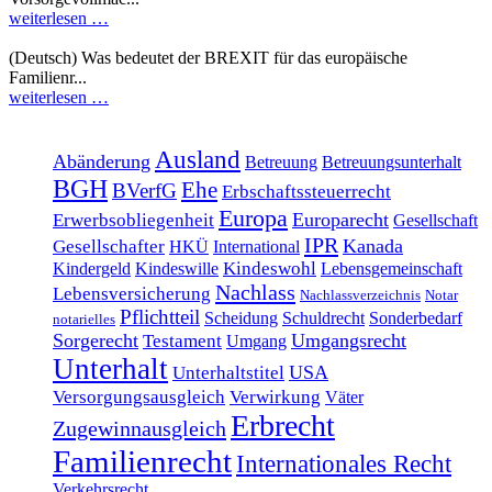
weiterlesen …
(Deutsch) Was bedeutet der BREXIT für das europäische
Familienr...
weiterlesen …
Ausland
Abänderung
Betreuung
Betreuungsunterhalt
BGH
Ehe
BVerfG
Erbschaftssteuerrecht
Europa
Europarecht
Erwerbsobliegenheit
Gesellschaft
IPR
Kanada
Gesellschafter
HKÜ
International
Kindeswohl
Kindergeld
Kindeswille
Lebensgemeinschaft
Nachlass
Lebensversicherung
Nachlassverzeichnis
Notar
Pflichtteil
Scheidung
Schuldrecht
Sonderbedarf
notarielles
Sorgerecht
Umgangsrecht
Testament
Umgang
Unterhalt
USA
Unterhaltstitel
Versorgungsausgleich
Verwirkung
Väter
Erbrecht
Zugewinnausgleich
Familienrecht
Internationales Recht
Verkehrsrecht